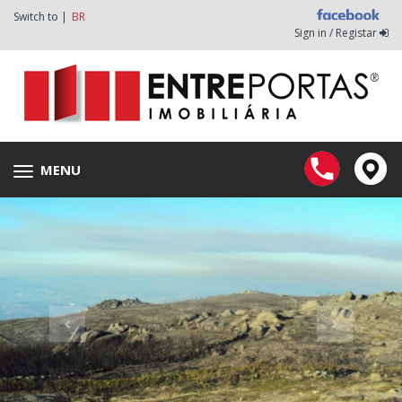
Switch to |
BR
Sign in / Registar
MENU
Toggle
navigation