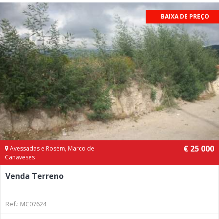
BAIXA DE PREÇO
€ 25 000
Avessadas e Rosém, Marco de
Canaveses
Venda Terreno
Ref.: MC07624