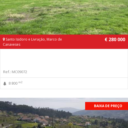
€ 280 000
Santo Isidoro e Livração, Marco de
Canaveses
Ref.: MC09072
m2
8 800
BAIXA DE PREÇO