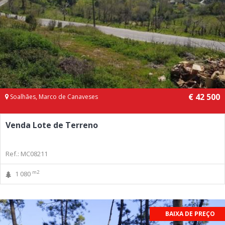
€ 42 500
Soalhães, Marco de Canaveses
Venda Lote de Terreno
Ref.: MC08211
m2
1 080
BAIXA DE PREÇO