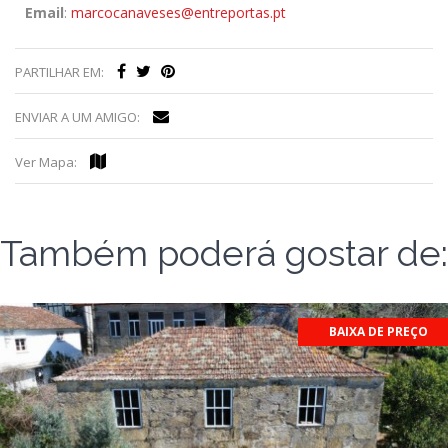
Email
:
marcocanaveses@entreportas.pt
PARTILHAR EM:
ENVIAR A UM AMIGO:
Ver Mapa:
Também poderá gostar de:
BAIXA DE PREÇO