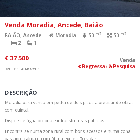
Venda Moradia, Ancede, Baião
m2
m2
BAIÃO
, Ancede
Moradia
50
50
2
1
€ 37 500
Venda
Regressar à Pesquisa
Referência: MC09474
DESCRIÇÃO
Moradia para venda em pedra de dois pisos a precisar de obras
com quintal.
Dispõe de água própria e infraestruturas públicas.
Encontra-se numa zona rural com bons acessos e numa zona
bastante calma e com ótima exposição solar.