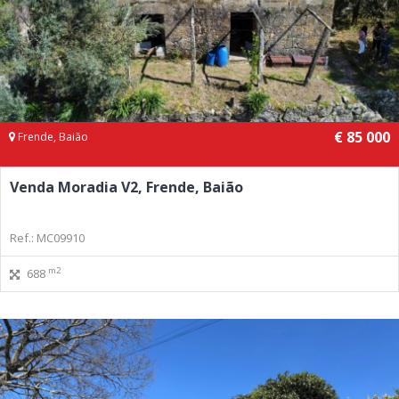
€ 85 000
Frende, Baião
Venda Moradia V2, Frende, Baião
Ref.: MC09910
m2
688