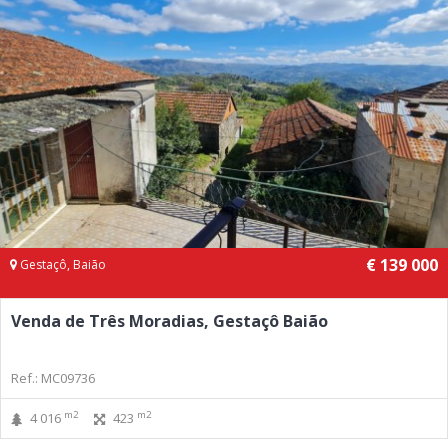
€ 139 000
Gestaçô, Baião
Venda de Três Moradias, Gestaçô Baião
Ref.: MC09736
m2
m2
4 016
423