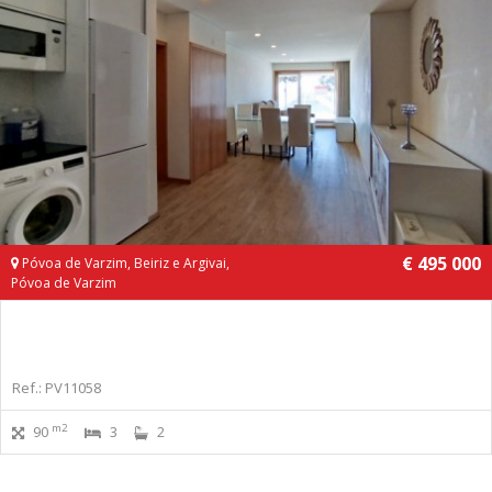
€ 495 000
Póvoa de Varzim, Beiriz e Argivai,
Póvoa de Varzim
Ref.: PV11058
m2
90
3
2