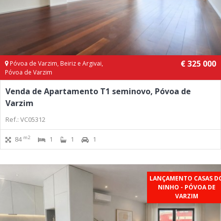
€ 325 000
Póvoa de Varzim, Beiriz e Argivai,
Póvoa de Varzim
Venda de Apartamento T1 seminovo, Póvoa de
Varzim
Ref.: VC05312
m2
84
1
1
1
LANÇAMENTO CASAS D
NINHO - PÓVOA DE
VARZIM