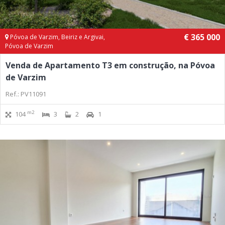
€ 365 000
Póvoa de Varzim, Beiriz e Argivai,
Póvoa de Varzim
Venda de Apartamento T3 em construção, na Póvoa
de Varzim
Ref.: PV11091
m2
104
3
2
1