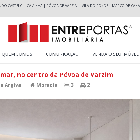
A DO CASTELO
|
CAMINHA
|
PÓVOA DE VARZIM
|
VILA DO CONDE
|
MARCO DE CANA
QUEM SOMOS
COMUNICAÇÃO
VENDA O SEU IMÓVEL
mar, no centro da Póvoa de Varzim
 e Argivai
Moradia
3
2