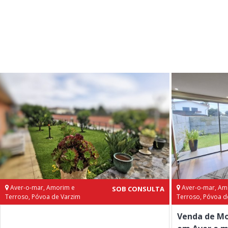
Aver-o-mar, Amorim e
Aver-o-mar, Am
SOB CONSULTA
Terroso, Póvoa de Varzim
Terroso, Póvoa d
Venda de Mo