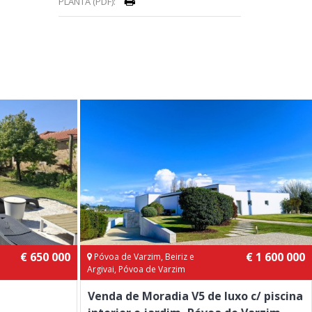
PLANTA (PDF):
€ 650 000
€ 1 600 000
Póvoa de Varzim, Beiriz e
Argivai, Póvoa de Varzim
Venda de Moradia V5 de luxo c/ piscina