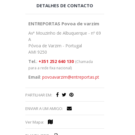
DETALHES DE CONTACTO
ENTREPORTAS Povoa de varzim
Avª Mouzinho de Albuquerque - nº 69
A
Póvoa de Varzim - Portugal
AMI 9250
Tel.
:
+351 252 640 130
(Chamada
para a rede fixa nacional)
Email
:
povoavarzim@entreportas.pt
PARTILHAR EM:
ENVIAR A UM AMIGO:
Ver Mapa: