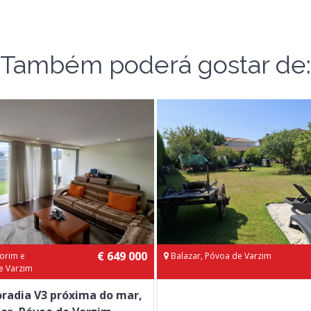
Também poderá gostar de:
€ 649 000
orim e
Balazar, Póvoa de Varzim
e Varzim
radia V3 próxima do mar,