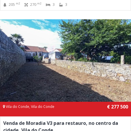
m2
m2
205
270
3
3
€ 277 500
Vila do Conde, Vila do Conde
Venda de Moradia V3 para restauro, no centro da
cidade, Vila do Conde