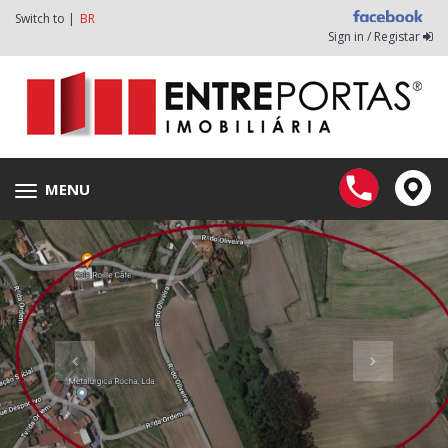
Switch to |
BR
Sign in / Registar
MENU
Toggle
navigation