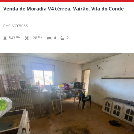
Venda de Moradia V4 térrea, Vairão, Vila do Conde
Ref.: VC05066
m2
m2
543
128
4
2