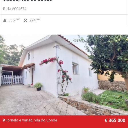
Ref.: VC04674
m2
m2
356
224
€ 365 000
Fornelo e Vairão, Vila do Conde