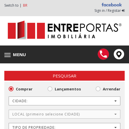
Switch to |
BR
Sign in / Registar
MENU
Toggle
navigation
PESQUISAR
Comprar
Lançamentos
Arrendar
CIDADE:
LOCAL (primeiro selecione CIDADE)
TIPO DE PROPRIEDADE: