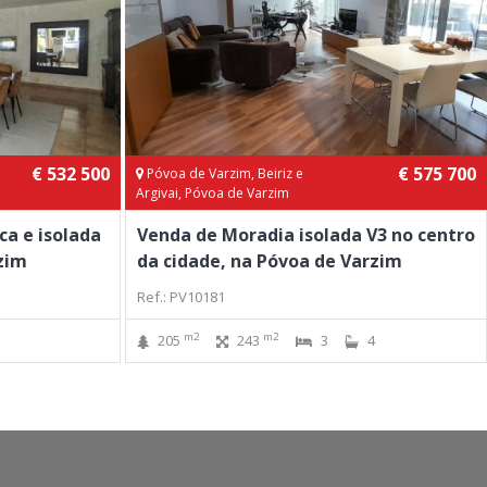
€ 532 500
€ 575 700
Póvoa de Varzim, Beiriz e
Argivai, Póvoa de Varzim
ca e isolada
Venda de Moradia isolada V3 no centro
zim
da cidade, na Póvoa de Varzim
Ref.: PV10181
m2
m2
205
243
3
4