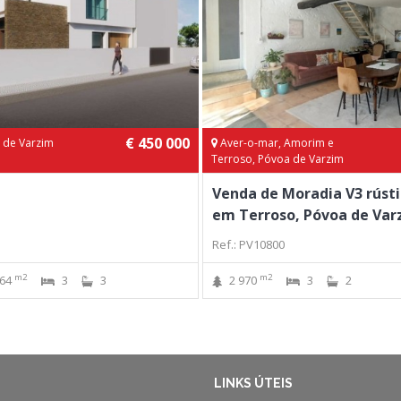
€ 450 000
 de Varzim
Aver-o-mar, Amorim e
Terroso, Póvoa de Varzim
Venda de Moradia V3 rústi
em Terroso, Póvoa de Var
Ref.: PV10800
m2
m2
64
3
3
2 970
3
2
LINKS ÚTEIS