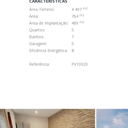
CARACTERÍSTICAS
m2
Área Terreno:
4 407
m2
Área:
764
m2
Área de Implantação:
489
Quartos:
5
Banhos:
7
Garagem:
5
Eficiência Energética:
B
Referência:
PV10920