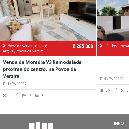
€ 295 000
Póvoa de Varzim, Beiriz e
Laúndos, Póvoa
Argivai, Póvoa de Varzim
Venda de Moradia V3 Remodelada
próxima do centro, na Póvoa de
Varzim
Ref.: PV11111
Ref.: PV11027
m2
364
3
m2
31
3
1
INFO