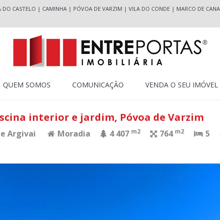
A DO CASTELO
|
CAMINHA
|
PÓVOA DE VARZIM
|
VILA DO CONDE
|
MARCO DE CANA
QUEM SOMOS
COMUNICAÇÃO
VENDA O SEU IMÓVEL
scina interior e jardim, Póvoa de Varzim
m2
m2
 e Argivai
Moradia
4 407
764
5