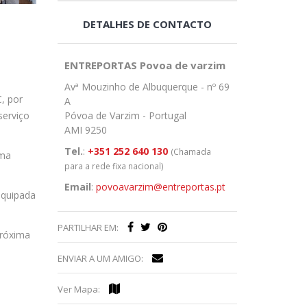
DETALHES DE CONTACTO
ENTREPORTAS Povoa de varzim
Avª Mouzinho de Albuquerque - nº 69
, por
A
Póvoa de Varzim - Portugal
serviço
AMI 9250
Tel.
:
+351 252 640 130
(Chamada
uma
para a rede fixa nacional)
Email
:
povoavarzim@entreportas.pt
equipada
PARTILHAR EM:
próxima
ENVIAR A UM AMIGO:
Ver Mapa: