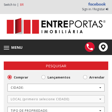
Switch to |
BR
Sign in / Registar
MENU
Toggle
navigation
PESQUISAR
Comprar
Lançamentos
Arrendar
CIDADE:
LOCAL (primeiro selecione CIDADE)
TIPO DE PROPRIEDADE: