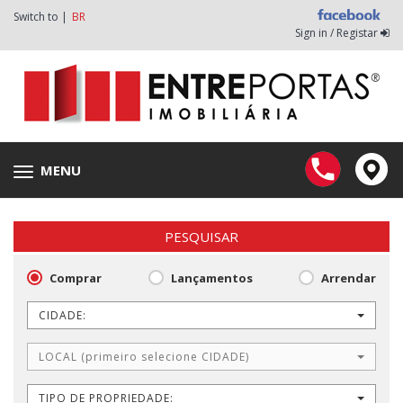
Switch to |
BR
Sign in / Registar
MENU
Toggle
navigation
PESQUISAR
Comprar
Lançamentos
Arrendar
CIDADE:
LOCAL (primeiro selecione CIDADE)
TIPO DE PROPRIEDADE: