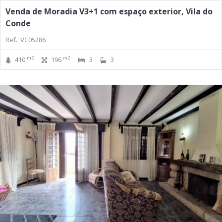
Venda de Moradia V3+1 com espaço exterior, Vila do
Conde
Ref.: VC05286
m2
m2
410
196
3
3