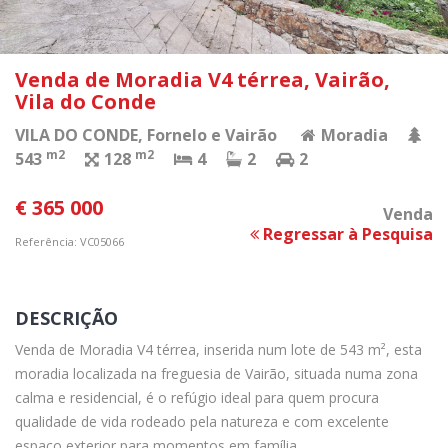
Venda de Moradia V4 térrea, Vairão,
Vila do Conde
VILA DO CONDE
, Fornelo e Vairão
Moradia
m2
m2
543
128
4
2
2
€ 365 000
Venda
Regressar à Pesquisa
Referência: VC05066
DESCRIÇÃO
Venda de Moradia V4 térrea, inserida num lote de 543 m², esta
moradia localizada na freguesia de Vairão, situada numa zona
calma e residencial, é o refúgio ideal para quem procura
qualidade de vida rodeado pela natureza e com excelente
espaço exterior para momentos em família.