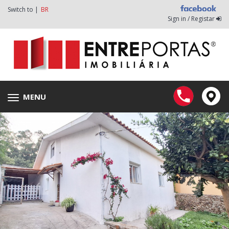
Switch to |
BR
Sign in / Registar
MENU
Toggle
navigation