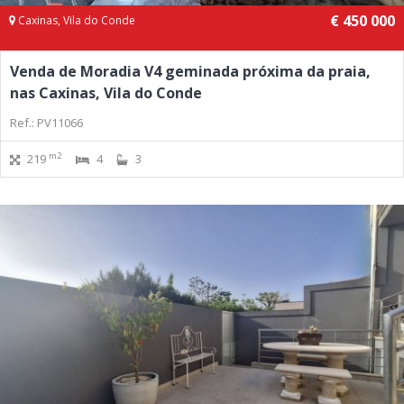
€ 450 000
Caxinas, Vila do Conde
Venda de Moradia V4 geminada próxima da praia,
nas Caxinas, Vila do Conde
Ref.: PV11066
m2
219
4
3