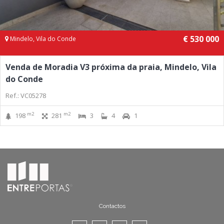
€ 530 000
Mindelo, Vila do Conde
Venda de Moradia V3 próxima da praia, Mindelo, Vila
do Conde
Ref.: VC05278
m2
m2
198
281
3
4
1
Contactos