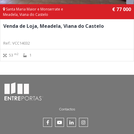
€ 77 000
Santa Maria Maior e Monserrate e
Meadela, Viana do Castelo
Venda de Loja, Meadela, Viana do Castelo
Ref.: VCC14032
m2
53
1
Contactos