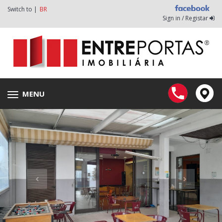
Switch to |
BR
Sign in / Registar
MENU
Toggle
navigation