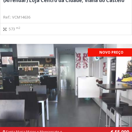
(Arrendar) Loja Centro da Cidade, Viana do Castelo
Ref.: VCM14636
m2
573
NOVO PREÇO
Santa Maria Maior e Monserrate e