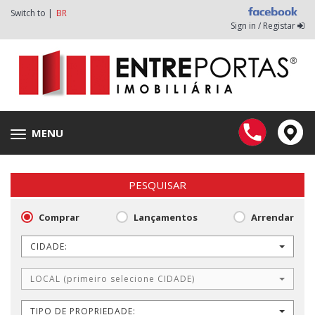
Switch to |
BR
Sign in / Registar
MENU
Toggle
navigation
PESQUISAR
Comprar
Lançamentos
Arrendar
CIDADE:
LOCAL (primeiro selecione CIDADE)
TIPO DE PROPRIEDADE: