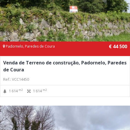
€ 44 500
Padornelo, Paredes de Coura
Venda de Terreno de construção, Padornelo, Paredes
de Coura
Ref.: VCC14450
m2
m2
1 614
1 614