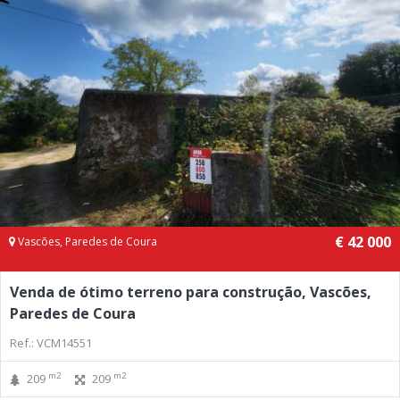
€ 42 000
Vascões, Paredes de Coura
Venda de ótimo terreno para construção, Vascões,
Paredes de Coura
Ref.: VCM14551
m2
m2
209
209