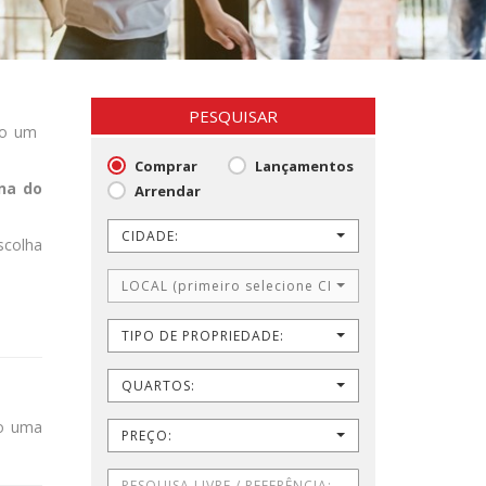
PESQUISAR
ndo um
Comprar
Lançamentos
na do
Arrendar
CIDADE:
scolha
LOCAL (primeiro selecione CIDADE)
TIPO DE PROPRIEDADE:
QUARTOS:
do uma
PREÇO: