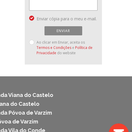
Enviar cópia para o meu e-mail.
ENVIAR
Ao clicar em Enviar, aceita os
Termos e Condições
e
Política de
Privacidade
do website
da Viana do Castelo
iana do Castelo
da Póvoa de Varzim
óvoa de Varzim
da Vila do Conde