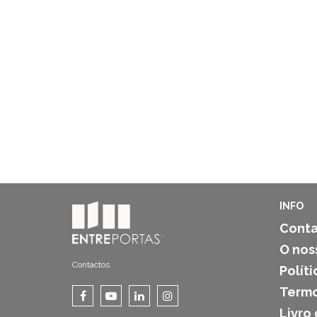
INFO
Conta
O nos
Contactos
Polít
Termo
Livro