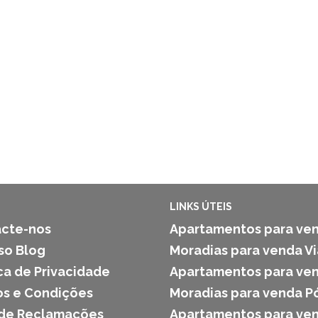
LINKS ÚTEIS
cte-nos
Apartamentos para ven
so Blog
Moradias para venda V
ica de Privacidade
Apartamentos para ven
s e Condições
Moradias para venda P
 de Reclamações
Apartamentos para ven