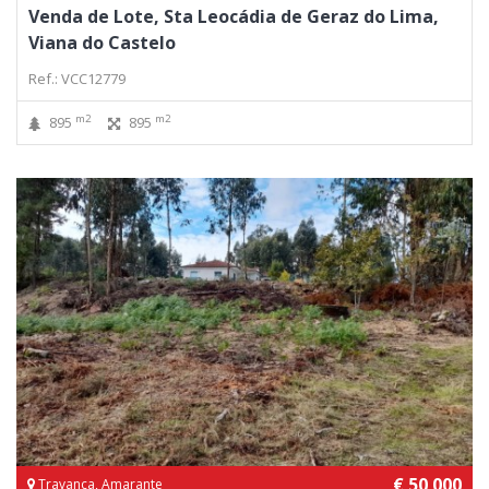
Venda de Lote, Sta Leocádia de Geraz do Lima,
Viana do Castelo
Ref.: VCC12779
m2
m2
895
895
€ 50 000
Travanca, Amarante