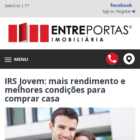
Switch to |
PT
Sign in / Registar
MENU
Toggle
navigation
IRS Jovem: mais rendimento e
melhores condições para
comprar casa