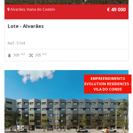
€ 49 000
Alvarães, Viana do Castelo
Lote - Alvarães
Ref.: 5134
m2
m2
305
305
EMPREENDIMENTO
EVOLUTION RESIDENCES -
VILA DO CONDE