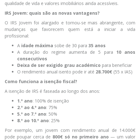
qualidade de vida e valores imobiliários ainda acessíveis.
IRS Jovem: quais são as novas vantagens?
O IRS Jovem foi alargado e tornou-se mais abrangente, com
mudanças que favorecem quem está a iniciar a vida
profissional:
A
idade máxima
sobe de 30 para
35 anos
A duração do regime aumenta de 5 para
10 anos
consecutivos
Deixa de ser exigido grau académico
para beneficiar
O rendimento anual isento pode ir até
28.700€
(55 x IAS)
Como funciona a isenção fiscal?
A isenção de IRS é faseada ao longo dos anos:
1.º ano
: 100% de isenção
2.º ao 4.º ano
: 75%
5.º ao 7.º ano
: 50%
8.º ao 10.º ano
: 25%
Por exemplo, um jovem com rendimento anual de 14.000€
pode poupar cerca de
800€ só no primeiro ano
— um valor