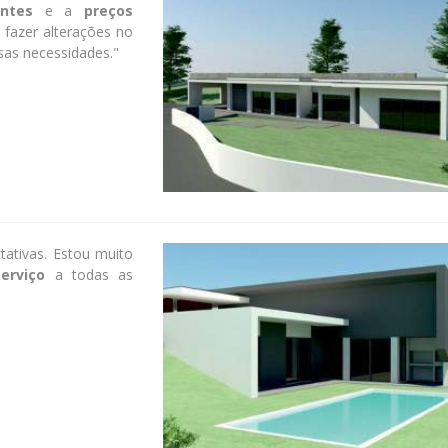
ntes
e a
preços
fazer alterações no
sas necessidades."
ativas. Estou muito
erviço
a todas as