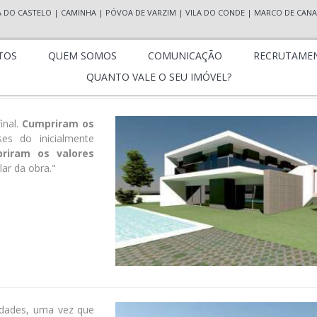
A DO CASTELO
|
CAMINHA
|
PÓVOA DE VARZIM
|
VILA DO CONDE
|
MARCO DE CANA
TOS
QUEM SOMOS
COMUNICAÇÃO
RECRUTAME
QUANTO VALE O SEU IMÓVEL?
inal.
Cumpriram os
es do inicialmente
riram os valores
r da obra."
idades, uma vez que