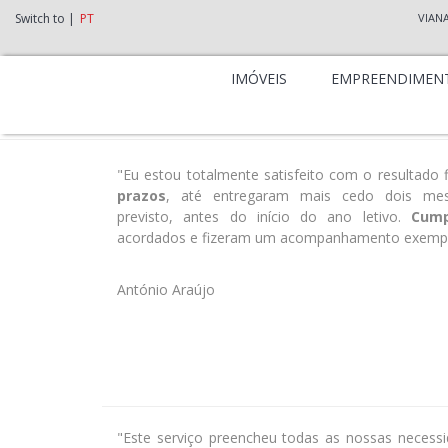
Switch to |
PT
VIAN
IMÓVEIS
EMPREENDIMEN
"Eu estou totalmente satisfeito com o resultado f
prazos
, até entregaram mais cedo dois mes
previsto, antes do início do ano letivo.
Cump
acordados e fizeram um acompanhamento exempla
António Araújo
"Este serviço preencheu todas as nossas necess