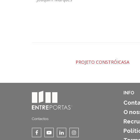
PROJETO CONSTRÓICASA
INFO
Conta
O nos
Contactos
Recr
Polít