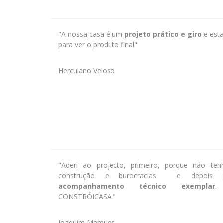
"A nossa casa é um
projeto prático e giro
e est
para ver o produto final"
Herculano Veloso
"Aderi ao projecto, primeiro, porque não te
construção e burocracias e depois
acompanhamento técnico exemplar
.
CONSTRÓICASA."
Joaquim Marques