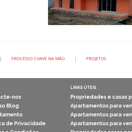
|
PROCESSO CHAVE NA MÃO
|
PROJETOS
LINKS ÚTEIS
cte-nos
Propriedades e casas p
so Blog
Apartamentos para ven
utamento
Apartamentos para ven
ica de Privacidade
Apartamentos para ven