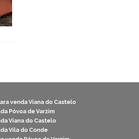
ara venda Viana do Castelo
da Póvoa de Varzim
da Viana do Castelo
da Vila do Conde