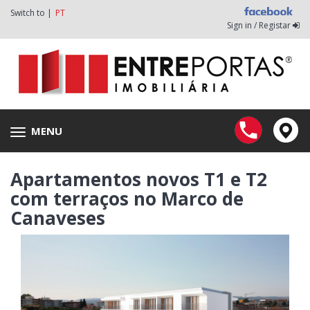
Switch to |
PT
Sign in / Registar
MENU
Toggle
navigation
Apartamentos novos T1 e T2
com terraços no Marco de
Canaveses