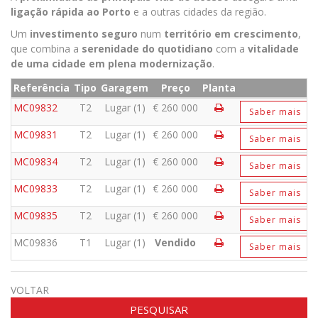
ligação rápida ao Porto
e a outras cidades da região.
Um
investimento seguro
num
território em crescimento
,
que combina a
serenidade do quotidiano
com a
vitalidade
de uma cidade em plena modernização
.
Referência
Tipo
Garagem
Preço
Planta
MC09832
T2
Lugar (1)
€ 260 000
Saber mais
MC09831
T2
Lugar (1)
€ 260 000
Saber mais
MC09834
T2
Lugar (1)
€ 260 000
Saber mais
MC09833
T2
Lugar (1)
€ 260 000
Saber mais
MC09835
T2
Lugar (1)
€ 260 000
Saber mais
MC09836
T1
Lugar (1)
Vendido
Saber mais
VOLTAR
PESQUISAR