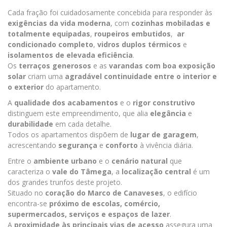
Cada fração foi cuidadosamente concebida para responder às
exigências da vida moderna
, com
cozinhas mobiladas e
totalmente equipadas
,
roupeiros embutidos
,
ar
condicionado completo
,
vidros duplos térmicos
e
isolamentos de elevada eficiência
.
Os
terraços generosos
e as
varandas com boa exposição
solar
criam uma
agradável continuidade entre o interior e
o exterior
do apartamento.
A
qualidade dos acabamentos
e o
rigor construtivo
distinguem este empreendimento, que alia
elegância
e
durabilidade
em cada detalhe.
Todos os apartamentos dispõem de
lugar de garagem
,
acrescentando
segurança
e
conforto
à vivência diária.
Entre o
ambiente urbano
e o
cenário natural
que
caracteriza o
vale do Tâmega
, a
localização central
é um
dos grandes trunfos deste projeto.
Situado no
coração do Marco de Canaveses
, o edifício
encontra-se
próximo de escolas, comércio,
supermercados, serviços e espaços de lazer
.
A
proximidade às principais vias de acesso
assegura uma