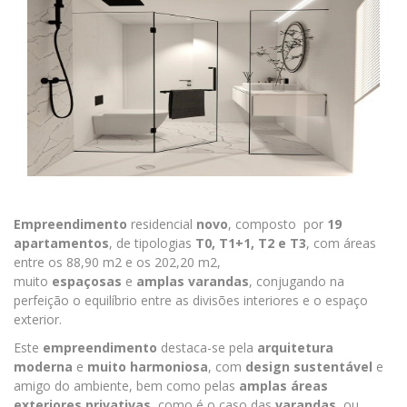
Empreendimento
residencial
novo
, composto por
19
apartamentos
, de tipologias
T0, T1+1, T2 e T3
, com áreas
entre os 88,90 m2 e os 202,20 m2,
muito
espaçosas
e
amplas varandas
, conjugando na
perfeição o equilíbrio entre as divisões interiores e o espaço
exterior.
Este
empreendimento
destaca-se pela
arquitetura
moderna
e
muito harmoniosa
, com
design sustentável
e
amigo do ambiente, bem como pelas
amplas áreas
exteriores privativas
, como é o caso das
varandas
, ou