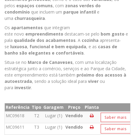
pelos
espaços comuns
, com
zonas verdes do
condomínio
que incluem um
parque infantil
e
uma
churrasqueira
.
Os
apartamentos
que integram
este novo
empreendimento
destacam-se pelo
bom gosto
e
pala
qualidade dos acabamentos
. A
cozinha
apresenta-
se
luxuosa
,
funcional
e bem equipada
, e as
casas de
banho são elegantes e confortáveis
.
Situa-se no
Marco de Canaveses
, com uma localização
estratégica junto a comércio, serviços e ao Parque da Cidade,
este empreendimento está também
próximo dos acessos à
autoestrada
, sendo a solução ideal para
viver
ou
para
investir
.
Referência
Tipo
Garagem
Preço
Planta
MC09618
T2
Lugar (1)
Vendido
Saber mais
MC09611
T3
Lugar (1)
Vendido
Saber mais