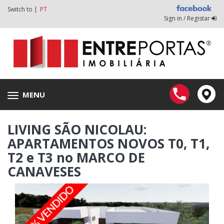
Switch to |
PT
Sign in / Registar
MENU
Toggle
navigation
LIVING SÃO NICOLAU:
APARTAMENTOS NOVOS T0, T1,
T2 e T3 no MARCO DE
CANAVESES