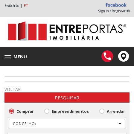
Switch to |
PT
Sign in / Registar
MENU
Toggle
navigation
VOLTAR
PESQUISAR
Comprar
Empreendimentos
Arrendar
CONCELHO: