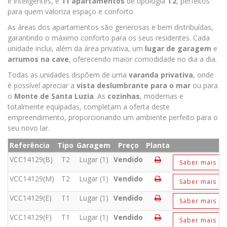
e inteligentes, e
11 apartamentos
de tipologia
T2
, perfeitos
para quem valoriza espaço e conforto.
As áreas dos apartamentos são generosas e bem distribuídas,
garantindo o máximo conforto para os seus residentes. Cada
unidade inclui, além da área privativa, um
lugar de garagem
e
arrumos na cave
, oferecendo maior comodidade no dia a dia.
Todas as unidades dispõem de uma
varanda privativa
, onde
é possível apreciar a
vista deslumbrante para o mar
ou para
o
Monte de Santa Luzia
. As
cozinhas
, modernas e
totalmente equipadas, completam a oferta deste
empreendimento, proporcionando um ambiente perfeito para o
seu novo lar.
Referência
Tipo
Garagem
Preço
Planta
VCC14129(B)
T2
Lugar (1)
Vendido
Saber mais
VCC14129(M)
T2
Lugar (1)
Vendido
Saber mais
VCC14129(E)
T1
Lugar (1)
Vendido
Saber mais
VCC14129(F)
T1
Lugar (1)
Vendido
Saber mais