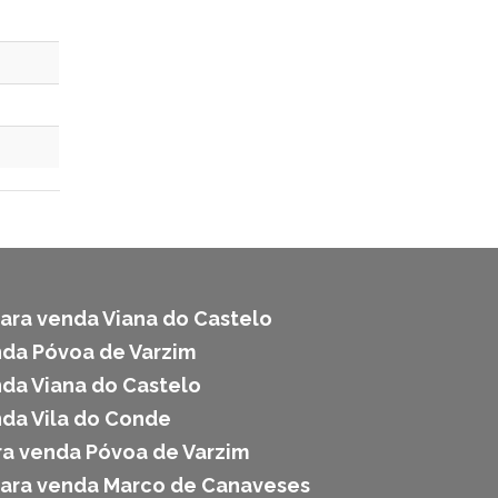
ara venda Viana do Castelo
da Póvoa de Varzim
da Viana do Castelo
da Vila do Conde
ra venda Póvoa de Varzim
para venda Marco de Canaveses