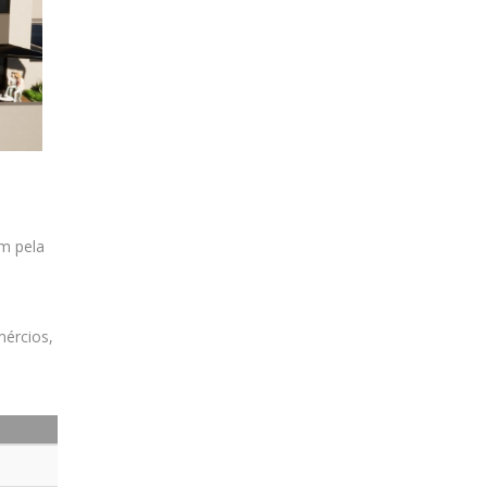
m pela
mércios,