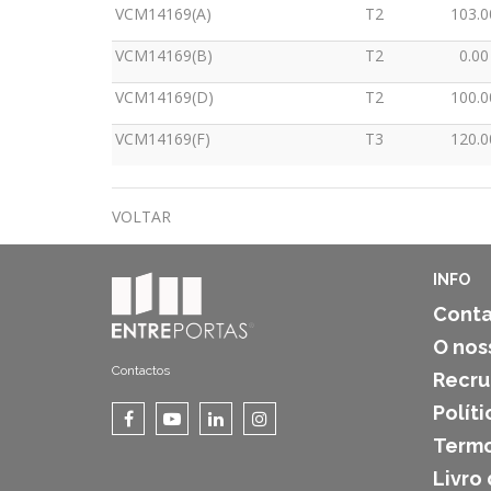
VCM14169(A)
T2
103.0
VCM14169(B)
T2
0.00
VCM14169(D)
T2
100.0
VCM14169(F)
T3
120.0
VOLTAR
INFO
Conta
O nos
Contactos
Recr
Polít
Termo
Livro