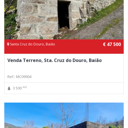
€ 47 500
Santa Cruz do Douro, Baião
Venda Terreno, Sta. Cruz do Douro, Baião
Ref.: MC09904
m2
3 500