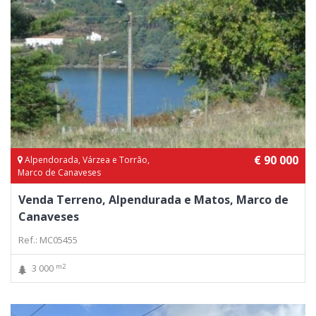
€ 90 000
Alpendorada, Várzea e Torrão,
Marco de Canaveses
Venda Terreno, Alpendurada e Matos, Marco de
Canaveses
Ref.: MC05455
m2
3 000