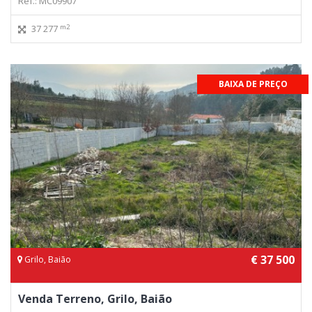
Ref.: MC09907
m2
37 277
BAIXA DE PREÇO
€ 37 500
Grilo, Baião
Venda Terreno, Grilo, Baião