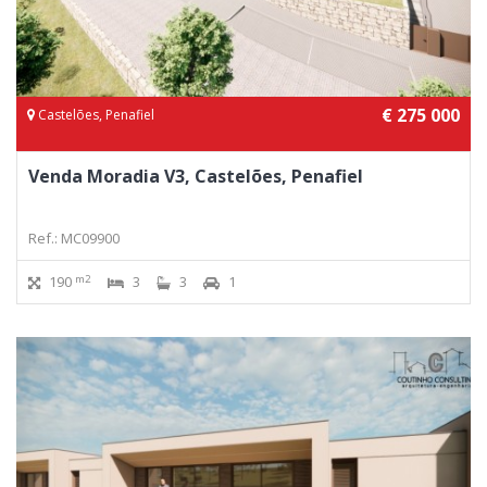
€ 275 000
Castelões, Penafiel
Venda Moradia V3, Castelões, Penafiel
Ref.: MC09900
m2
190
3
3
1