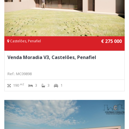
€ 275 000
Castelões, Penafiel
Venda Moradia V3, Castelões, Penafiel
Ref.: MC09898
m2
190
3
3
1