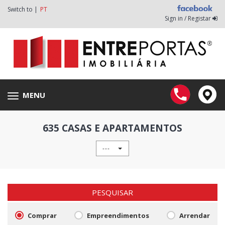
Switch to |
PT
Sign in / Registar
MENU
Toggle
navigation
635 CASAS E APARTAMENTOS
---
PESQUISAR
Comprar
Empreendimentos
Arrendar