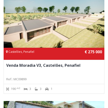
€ 275 000
Castelões, Penafiel
Venda Moradia V3, Castelões, Penafiel
Ref.: MC09899
m2
190
3
3
1