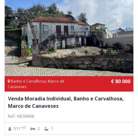
€ 80 000
Banho e Carvalhosa, Marco de
Canaveses
Venda Moradia Individual, Banho e Carvalhosa,
Marco de Canaveses
Ref.: MC09908
m2
511
2
1