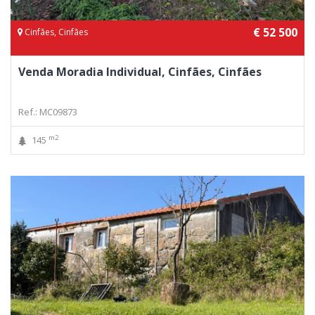
€ 52 500
Cinfães, Cinfães
Venda Moradia Individual, Cinfães, Cinfães
Ref.: MC09873
m2
145