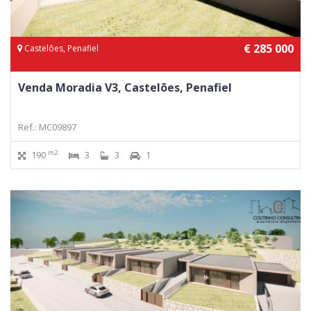
€ 285 000
Castelões, Penafiel
Venda Moradia V3, Castelões, Penafiel
Ref.: MC09897
m2
190
3
3
1