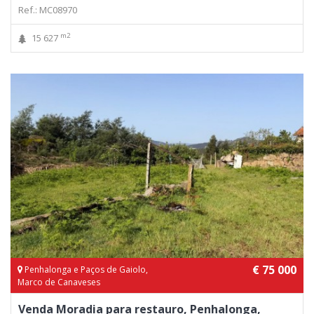
Ref.: MC08970
m2
15 627
€ 75 000
Penhalonga e Paços de Gaiolo,
Marco de Canaveses
Venda Moradia para restauro, Penhalonga,