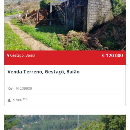
€ 120 000
Gestaçô, Baião
Venda Terreno, Gestaçô, Baião
Ref.: MC09909
m2
9 900