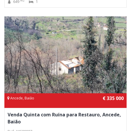
m2
649
1
€ 335 000
Ancede, Baião
Venda Quinta com Ruína para Restauro, Ancede,
Baião