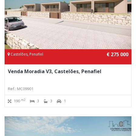
€ 275 000
Castelões, Penafiel
Venda Moradia V3, Castelões, Penafiel
Ref.: MC09901
m2
190
3
3
1