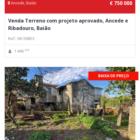
€ 750 000
Ancede, Baião
Venda Terreno com projeto aprovado, Ancede e
Ribadouro, Baião
Ref.: MC09853
m2
1 446
BAIXA DE PREÇO