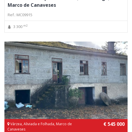
Marco de Canaveses
Ref.: MC09915
m2
3 300
€ 545 000
Várzea, Aliviada e Folhada, Marco de
Canaveses