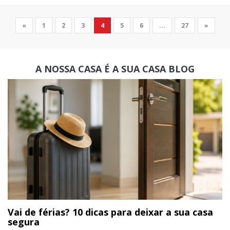
«
1
2
3
4
5
6
...
27
»
A NOSSA CASA É A SUA CASA
BLOG
Vai de férias? 10 dicas para deixar a sua casa
segura