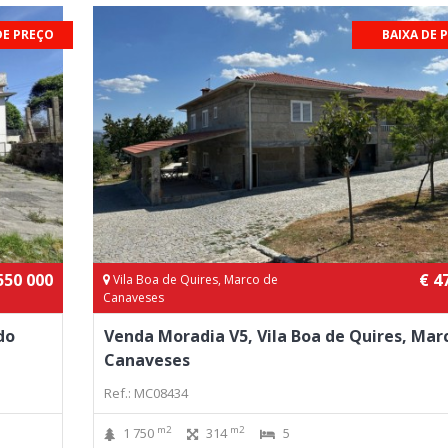
DE PREÇO
BAIXA DE 
550 000
€ 4
Vila Boa de Quires, Marco de
Canaveses
do
Venda Moradia V5, Vila Boa de Quires, Mar
Canaveses
Ref.: MC08434
m2
m2
1 750
314
5