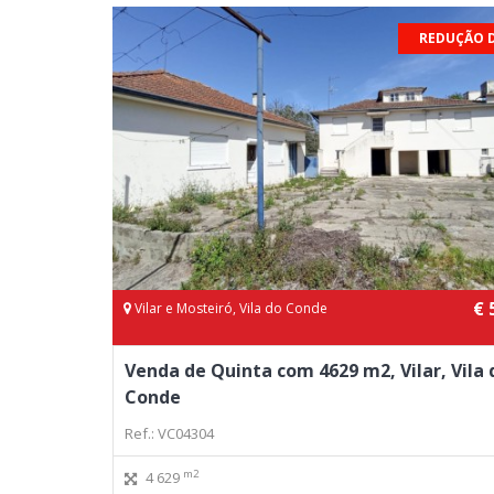
REDUÇÃO 
€ 
Vilar e Mosteiró, Vila do Conde
Venda de Quinta com 4629 m2, Vilar, Vila 
Conde
Ref.: VC04304
m2
4 629