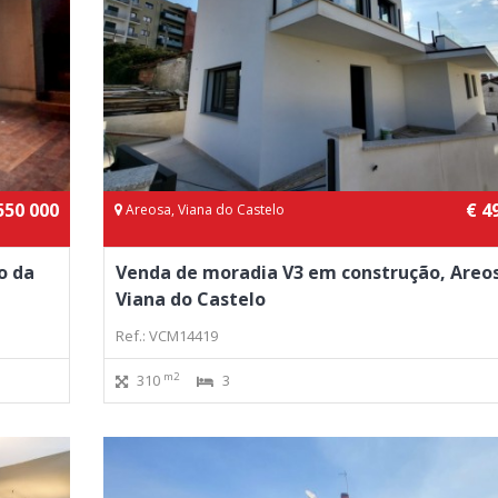
550 000
€ 4
Areosa, Viana do Castelo
o da
Venda de moradia V3 em construção, Areo
Viana do Castelo
Ref.: VCM14419
m2
310
3