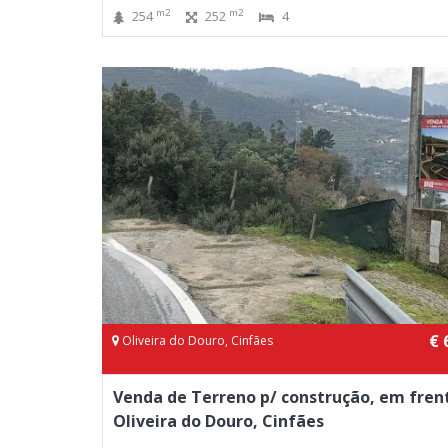
m2
m2
254
252
4
€ 
Oliveira do Douro, Cinfães
Venda de Terreno p/ construção, em fren
Oliveira do Douro, Cinfães