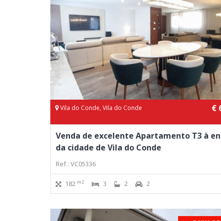
€ 
Vila do Conde, Vila do Conde
Venda de excelente Apartamento T3 à en
da cidade de Vila do Conde
Ref.: VC05336
m2
182
3
2
2