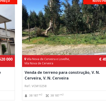
 PREÇO
NOVO PR
520 000
€ 4
Vila Nova de Cerveira e Lovelhe,
Vila Nova de Cerveira
e
Venda de terreno para construção, V. N.
Cerveira, V. N. Cerveira
Ref.: VCM13258
m2
m2
38 187
38 187