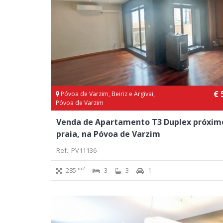
€ 
Póvoa de Varzim, Beiriz e Argivai,
Póvoa de Varzim
Venda de Apartamento T3 Duplex próxim
praia, na Póvoa de Varzim
Ref.: PV11136
m2
285
3
3
1