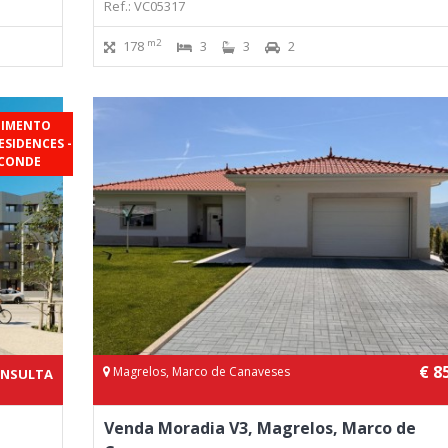
Ref.: VC05317
m2
178
3
3
2
DIMENTO
SIDENCES -
 CONDE
€ 8
Magrelos, Marco de Canaveses
ONSULTA
Venda Moradia V3, Magrelos, Marco de