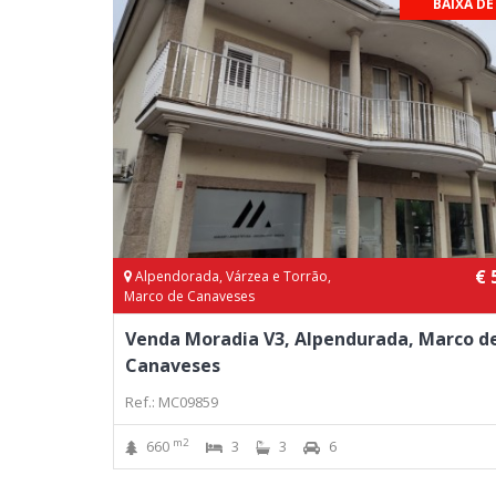
BAIXA DE
€ 
Alpendorada, Várzea e Torrão,
Marco de Canaveses
Venda Moradia V3, Alpendurada, Marco d
Canaveses
Ref.: MC09859
m2
660
3
3
6