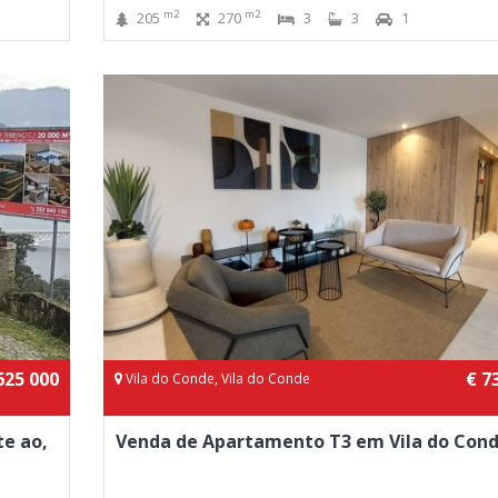
m2
m2
205
270
3
3
1
625 000
€ 7
Vila do Conde, Vila do Conde
te ao,
Venda de Apartamento T3 em Vila do Con