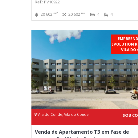
Ref.: PV10922
m2
m2
20 602
20 602
4
4
EMPREEN
EVOLUTION RE
VILA DO
Vila do Conde, Vila do Conde
SOB C
Venda de Apartamento T3 em fase de