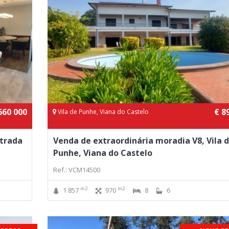
660 000
€ 8
Vila de Punhe, Viana do Castelo
trada
Venda de extraordinária moradia V8, Vila 
Punhe, Viana do Castelo
Ref.: VCM14500
m2
m2
1 857
970
8
6