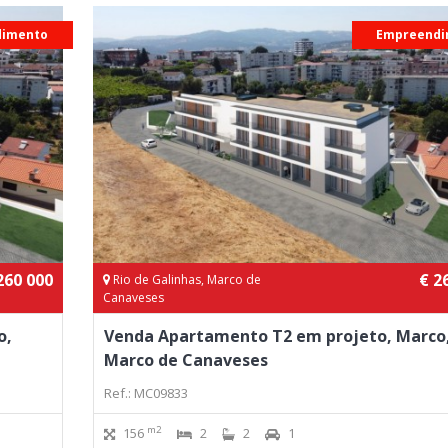
dimento
Empreendi
260 000
€ 2
Rio de Galinhas, Marco de
Canaveses
o,
Venda Apartamento T2 em projeto, Marco
Marco de Canaveses
Ref.: MC09833
m2
156
2
2
1