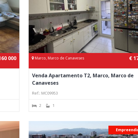
160 000
€ 1
Marco, Marco de Canaveses
Venda Apartamento T2, Marco, Marco de
Canaveses
Ref.: MC09953
2
1
Empreendi