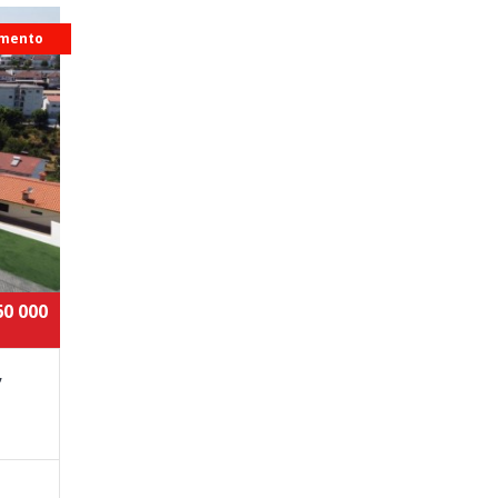
mento
60 000
,