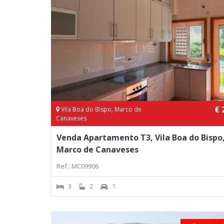
€ 
Vila Boa do Bispo, Marco de
Canaveses
Venda Apartamento T3, Vila Boa do Bispo
Marco de Canaveses
Ref.: MC09906
3
2
1