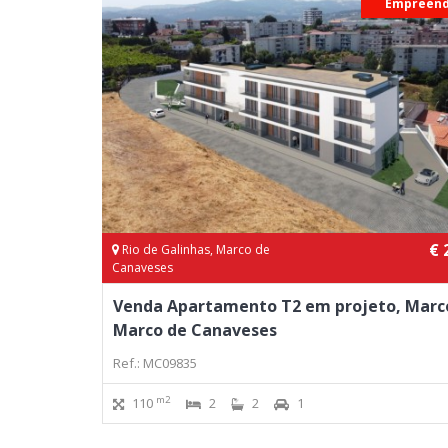
Empreen
€ 
Rio de Galinhas, Marco de
Canaveses
Venda Apartamento T2 em projeto, Marc
Marco de Canaveses
Ref.: MC09835
m2
110
2
2
1