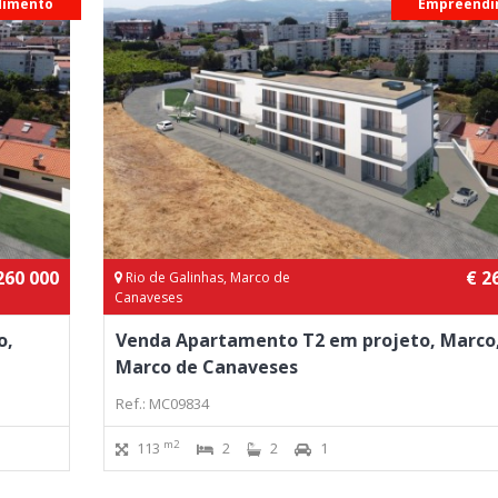
dimento
Empreendi
260 000
€ 2
Rio de Galinhas, Marco de
Canaveses
o,
Venda Apartamento T2 em projeto, Marco
Marco de Canaveses
Ref.: MC09834
m2
113
2
2
1