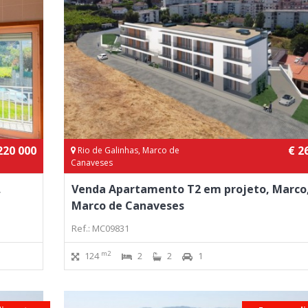
220 000
€ 2
Rio de Galinhas, Marco de
Canaveses
,
Venda Apartamento T2 em projeto, Marco
Marco de Canaveses
Ref.: MC09831
m2
124
2
2
1