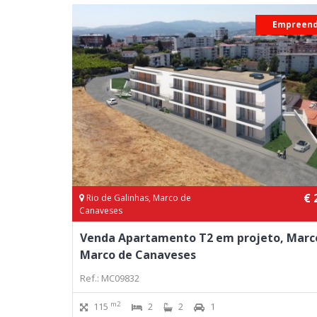
Empreen
€ 
Rio de Galinhas, Marco de
Canaveses
Venda Apartamento T2 em projeto, Marc
Marco de Canaveses
Ref.: MC09832
m2
115
2
2
1