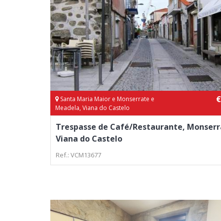
€
Santa Maria Maior e Monserrate e
Meadela, Viana do Castelo
Trespasse de Café/Restaurante, Monserr
Viana do Castelo
Ref.: VCM13677