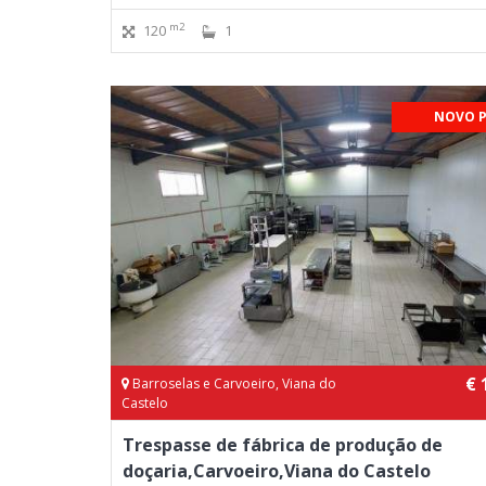
m2
120
1
NOVO 
€ 
Barroselas e Carvoeiro, Viana do
Castelo
Trespasse de fábrica de produção de
doçaria,Carvoeiro,Viana do Castelo