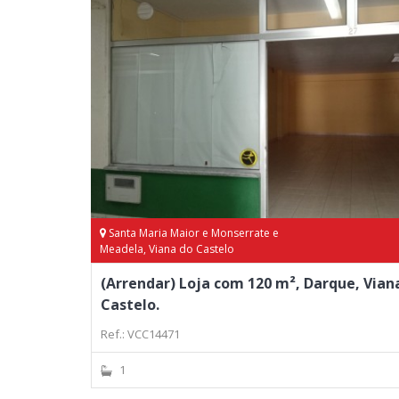
Santa Maria Maior e Monserrate e
Meadela, Viana do Castelo
(Arrendar) Loja com 120 m², Darque, Vian
Castelo.
Ref.: VCC14471
1