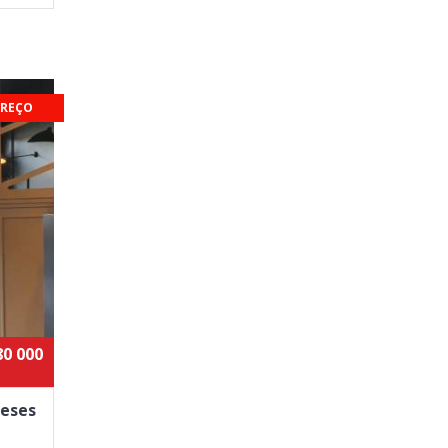
PREÇO
80 000
veses