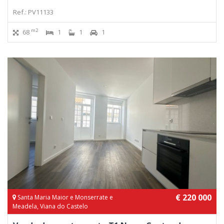
Ref.: PV11133
m2
68
1
1
1
€ 220 000
Santa Maria Maior e Monserrate e
Meadela, Viana do Castelo