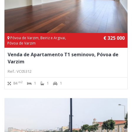
€ 325 000
Póvoa de Varzim, Beiriz e Argivai,
Póvoa de Varzim
Venda de Apartamento T1 seminovo, Póvoa de
Varzim
Ref.: VC05312
m2
84
1
1
1