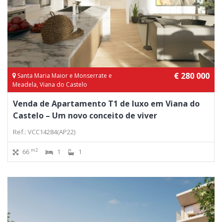
€ 280 000
Santa Maria Maior e Monserrate e
Meadela, Viana do Castelo
Venda de Apartamento T1 de luxo em Viana do
Castelo – Um novo conceito de viver
Ref.: VCC14284(AP22)
m2
66
1
1