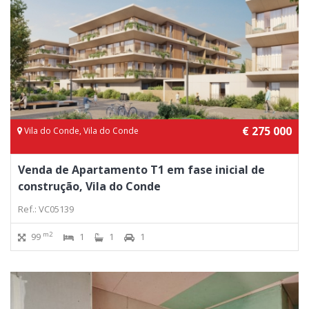
€ 275 000
Vila do Conde, Vila do Conde
Venda de Apartamento T1 em fase inicial de
construção, Vila do Conde
Ref.: VC05139
m2
99
1
1
1