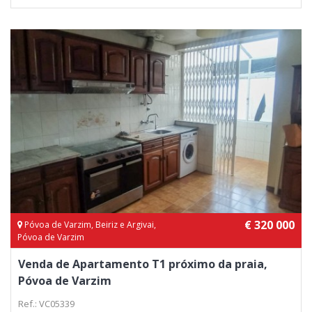
€ 320 000
Póvoa de Varzim, Beiriz e Argivai,
Póvoa de Varzim
Venda de Apartamento T1 próximo da praia,
Póvoa de Varzim
Ref.: VC05339