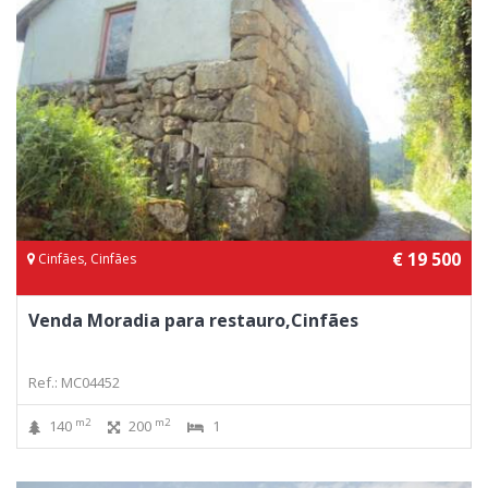
€ 19 500
Cinfães, Cinfães
Venda Moradia para restauro,Cinfães
Ref.: MC04452
m2
m2
140
200
1