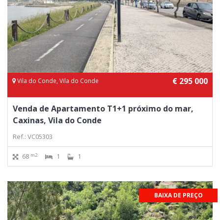
€ 295 000
Vila do Conde, Vila do Conde
Venda de Apartamento T1+1 próximo do mar,
Caxinas, Vila do Conde
Ref.: VC05303
m2
68
1
1
BAIXA DE PREÇO