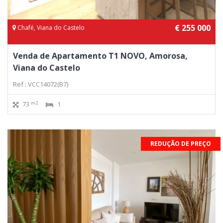
€ 255 000
Chafé, Viana do Castelo
Venda de Apartamento T1 NOVO, Amorosa,
Viana do Castelo
Ref.: VCC14072(B7)
m2
73
1
REDUÇÃO DE PREÇO