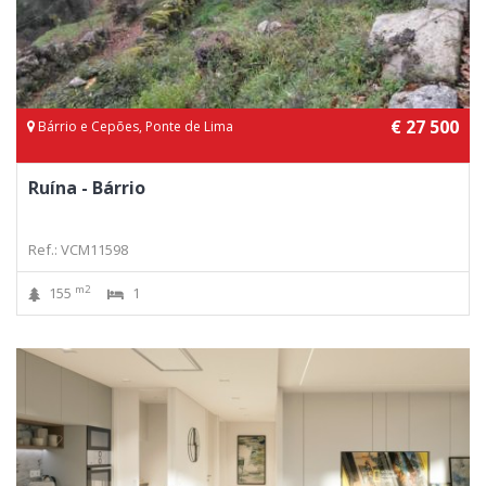
€ 27 500
Bárrio e Cepões, Ponte de Lima
Ruína - Bárrio
Ref.: VCM11598
m2
155
1