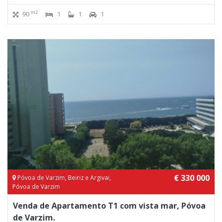
m2
90
1
1
1
€ 330 000
Póvoa de Varzim, Beiriz e Argivai,
Póvoa de Varzim
Venda de Apartamento T1 com vista mar, Póvoa
de Varzim.