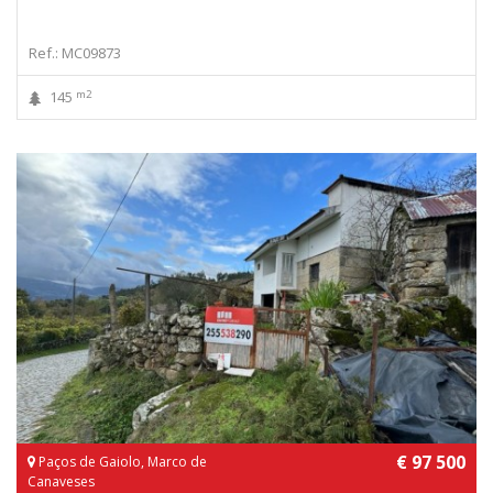
Ref.: MC09873
m2
145
€ 97 500
Paços de Gaiolo, Marco de
Canaveses