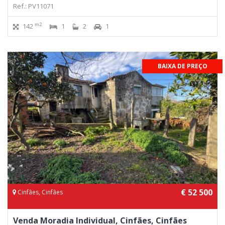
Ref.: PV11071
m2
142
1
2
1
BAIXA DE PREÇO
€ 52 500
Cinfães, Cinfães
Venda Moradia Individual, Cinfães, Cinfães