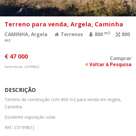
Terreno para venda, Argela, Caminha
m2
CAMINHA
, Argela
Terrenos
800
800
m2
€ 47 000
Comprar
Voltar à Pesquisa
Referência: C01998(2)
DESCRIÇÃO
Terreno de construção com 800 m2 para venda em Argela,
Caminha.
Excelente exposição solar.
Ref.: C01998(1)