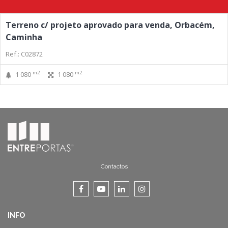
Terreno c/ projeto aprovado para venda, Orbacém,
Caminha
Ref.: C02872
m2
m2
1 080
1 080
Contactos
INFO