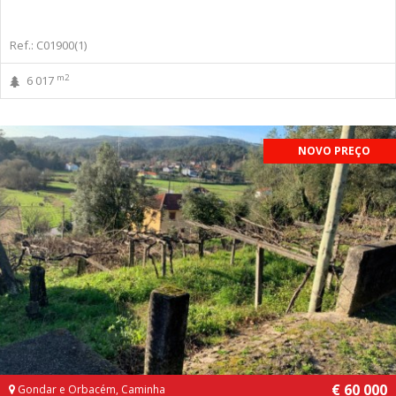
Ref.: C01900(1)
m2
6 017
NOVO PREÇO
€ 60 000
Gondar e Orbacém, Caminha