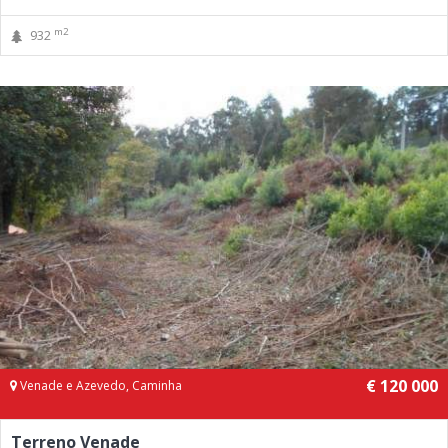
m2
932
€ 120 000
Venade e Azevedo, Caminha
Terreno Venade