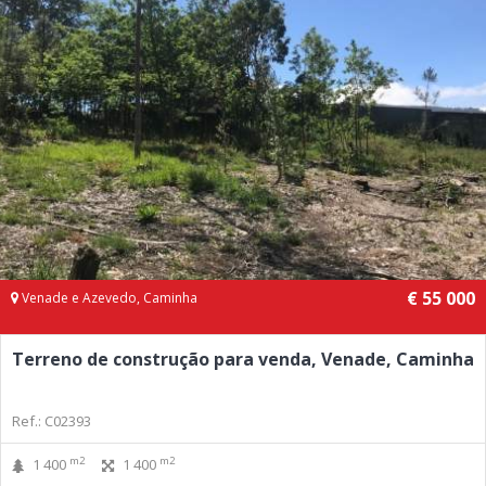
€ 55 000
Venade e Azevedo, Caminha
Terreno de construção para venda, Venade, Caminha
Ref.: C02393
m2
m2
1 400
1 400