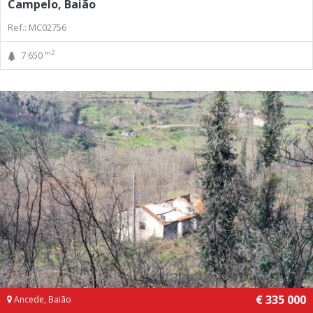
Campelo, Baião
Ref.: MC02756
m2
7 650
€ 335 000
Ancede, Baião