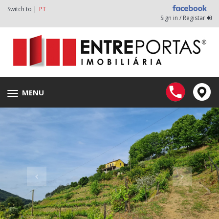
Switch to |
PT
Sign in / Registar
MENU
Toggle
navigation