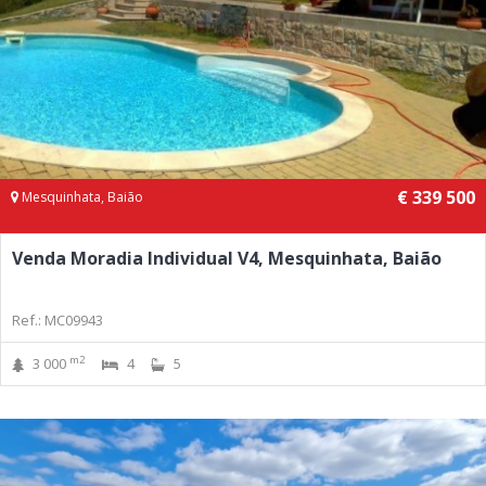
€ 339 500
Mesquinhata, Baião
Venda Moradia Individual V4, Mesquinhata, Baião
Ref.: MC09943
m2
3 000
4
5