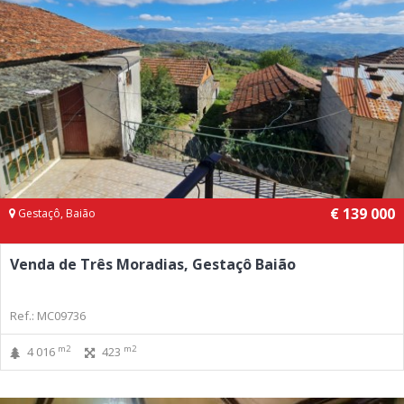
€ 139 000
Gestaçô, Baião
Venda de Três Moradias, Gestaçô Baião
Ref.: MC09736
m2
m2
4 016
423