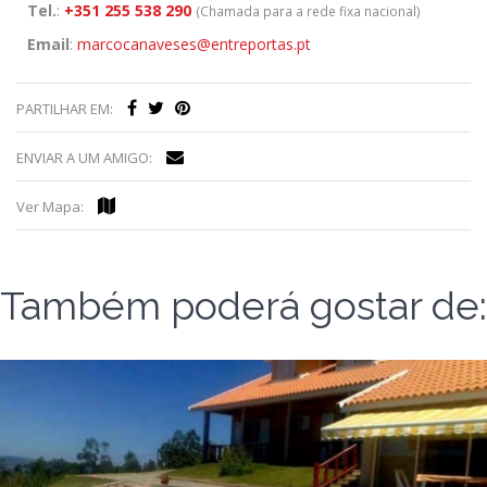
Tel.
:
+351 255 538 290
(Chamada para a rede fixa nacional)
Email
:
marcocanaveses@entreportas.pt
PARTILHAR EM:
ENVIAR A UM AMIGO:
Ver Mapa:
Também poderá gostar de: