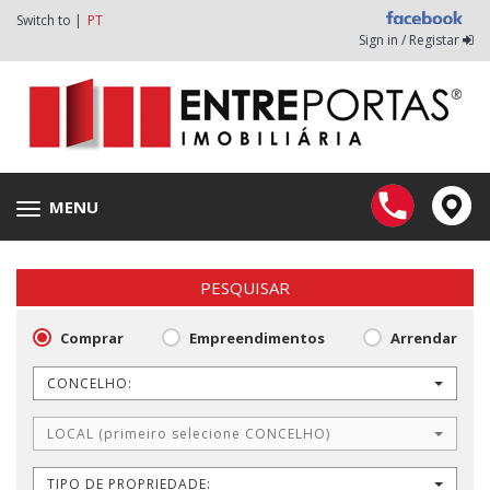
Switch to |
PT
Sign in / Registar
MENU
Toggle
navigation
PESQUISAR
Comprar
Empreendimentos
Arrendar
CONCELHO:
LOCAL (primeiro selecione CONCELHO)
TIPO DE PROPRIEDADE: