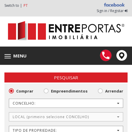
Switch to |
PT
Sign in / Registar
MENU
Toggle
navigation
PESQUISAR
Comprar
Empreendimentos
Arrendar
CONCELHO:
LOCAL (primeiro selecione CONCELHO)
TIPO DE PROPRIEDADE: