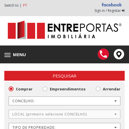
Switch to |
PT
Sign in / Registar
MENU
Toggle
navigation
PESQUISAR
Comprar
Empreendimentos
Arrendar
CONCELHO:
LOCAL (primeiro selecione CONCELHO)
TIPO DE PROPRIEDADE: