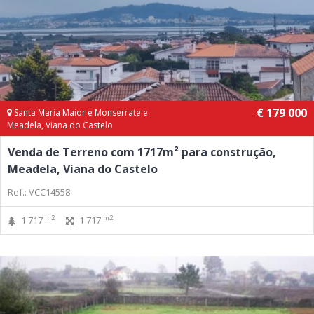
€ 179 000
Santa Maria Maior e Monserrate e
Meadela, Viana do Castelo
Venda de Terreno com 1717m² para construção,
Meadela, Viana do Castelo
Ref.: VCC14558
m2
m2
1 717
1 717