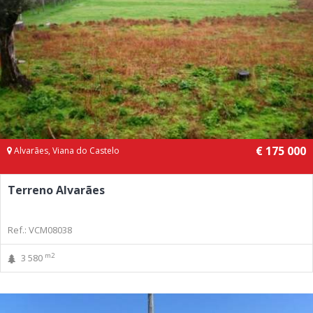
€ 175 000
Alvarães, Viana do Castelo
Terreno Alvarães
Ref.: VCM08038
m2
3 580