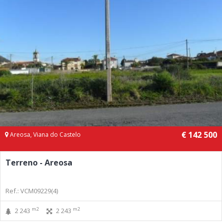
€ 142 500
Areosa, Viana do Castelo
Terreno - Areosa
Ref.: VCM09229(4)
m2
m2
2 243
2 243