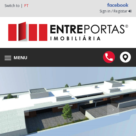
Switch to |
PT
Sign in / Registar
MENU
Toggle
navigation