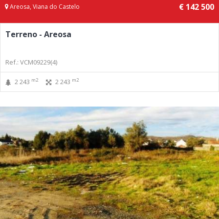
€ 142 500
Areosa, Viana do Castelo
Terreno - Areosa
Ref.: VCM09229(4)
m2
m2
2 243
2 243