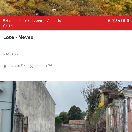
€ 275 000
Barroselas e Carvoeiro, Viana do
Castelo
Lote - Neves
Ref.: 6370
m2
m2
10 000
10 000