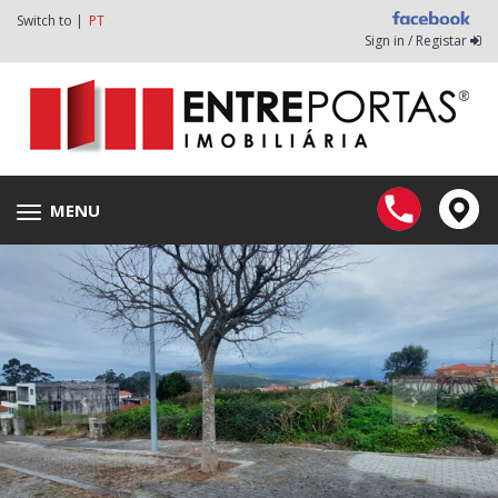
Switch to |
PT
Sign in / Registar
MENU
Toggle
navigation