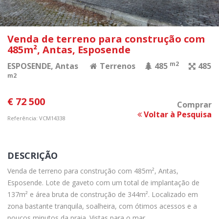
Venda de terreno para construção com
485m², Antas, Esposende
m2
ESPOSENDE
, Antas
Terrenos
485
485
m2
€ 72 500
Comprar
Voltar à Pesquisa
Referência: VCM14338
DESCRIÇÃO
Venda de terreno para construção com 485m², Antas,
Esposende. Lote de gaveto com um total de implantação de
137m² e área bruta de construção de 344m². Localizado em
zona bastante tranquila, soalheira, com ótimos acessos e a
poucos minutos da praia. Vistas para o mar.