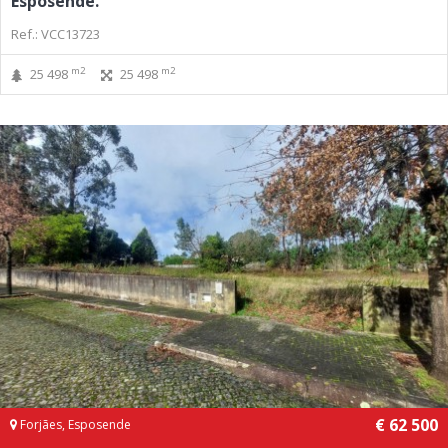
Esposende.
Ref.: VCC13723
m2
m2
25 498
25 498
€ 62 500
Forjães, Esposende