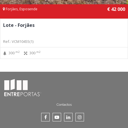
€ 42 000
Forjães, Esposende
Lote - Forjães
Ref.: VCM10455(1)
m2
m2
300
300
Contactos