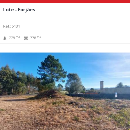
Lote - Forjães
Ref.: 5131
m2
m2
778
778