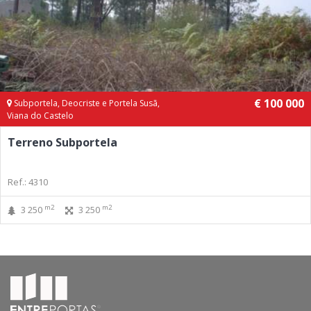
€ 100 000
Subportela, Deocriste e Portela Susã,
Viana do Castelo
Terreno Subportela
Ref.: 4310
m2
m2
3 250
3 250