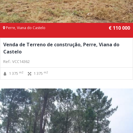
€ 110 000
Perre, Viana do Castelo
Venda de Terreno de construção, Perre, Viana do
Castelo
Ref.: VCC14362
m2
m2
1 375
1 375