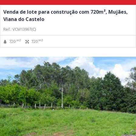
Venda de lote para construção com 720m², Mujães,
Viana do Castelo
Ref.: VCM13967(C)
m2
m2
720
720