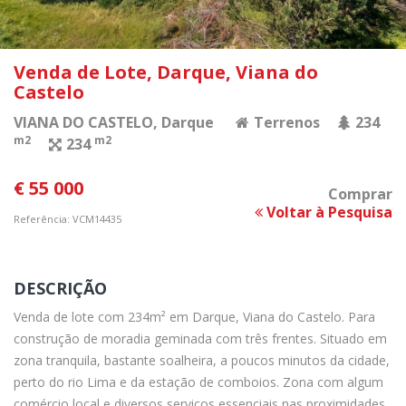
Venda de Lote, Darque, Viana do
Castelo
VIANA DO CASTELO
, Darque
Terrenos
234
m2
m2
234
€ 55 000
Comprar
Voltar à Pesquisa
Referência: VCM14435
DESCRIÇÃO
Venda de lote com 234m² em Darque, Viana do Castelo. Para
construção de moradia geminada com três frentes. Situado em
zona tranquila, bastante soalheira, a poucos minutos da cidade,
perto do rio Lima e da estação de comboios. Zona com algum
comércio local e diversos serviços essenciais nas proximidades.