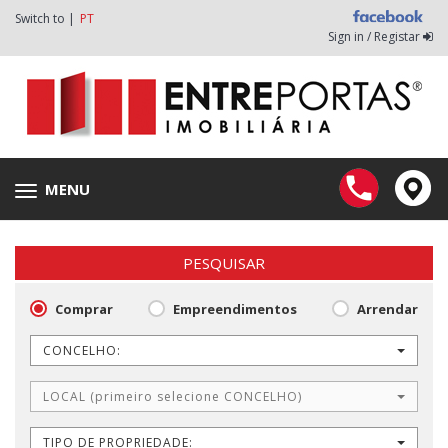
Switch to |
PT
Sign in / Registar
MENU
Toggle
navigation
PESQUISAR
Comprar
Empreendimentos
Arrendar
CONCELHO:
LOCAL (primeiro selecione CONCELHO)
TIPO DE PROPRIEDADE: