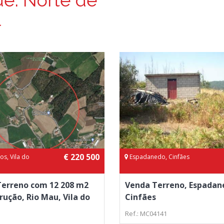
ue:
Norte de
l
€ 220 500
os, Vila do
Espadanedo, Cinfães
Terreno com 12 208 m2
Venda Terreno, Espadan
rução, Rio Mau, Vila do
Cinfães
Ref.: MC04141