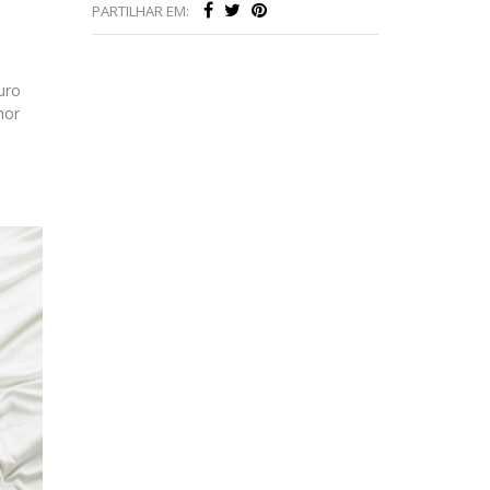
PARTILHAR EM:
uro
hor