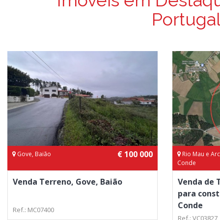
Imóveis em Destaq
Portuga
€ 100 000
Gove, Baião
Rio Mau e Arc
Conde
Venda Terreno, Gove, Baião
Venda de 
para const
Conde
Ref.: MC07400
Ref.: VC03827