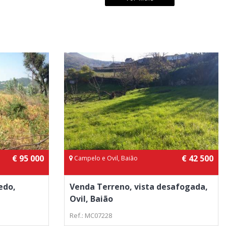
€ 95 000
€ 42 500
Campelo e Ovil, Baião
edo,
Venda Terreno, vista desafogada,
Ovil, Baião
Ref.: MC07228