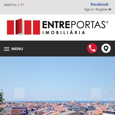
Switch to |
PT
Sign in / Registar
MENU
Toggle
navigation