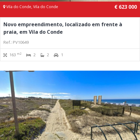
€ 623 000
Vila do Conde, Vila do Conde
Novo empreendimento, localizado em frente à
praia, em Vila do Conde
Ref.: PV10649
m2
163
2
2
1