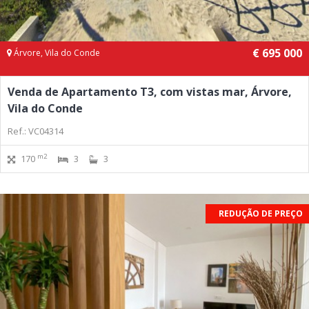
€ 695 000
Árvore, Vila do Conde
Venda de Apartamento T3, com vistas mar, Árvore,
Vila do Conde
Ref.: VC04314
m2
170
3
3
REDUÇÃO DE PREÇO