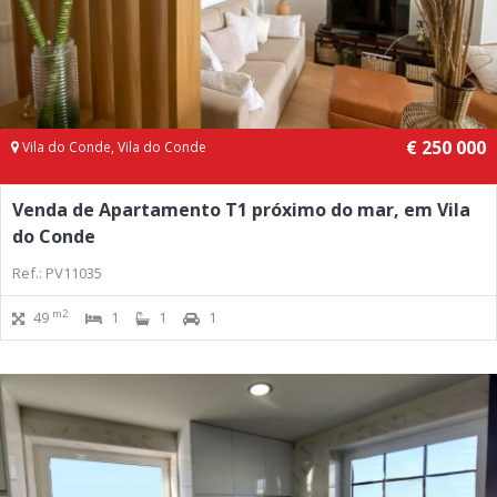
€ 250 000
Vila do Conde, Vila do Conde
Venda de Apartamento T1 próximo do mar, em Vila
do Conde
Ref.: PV11035
m2
49
1
1
1