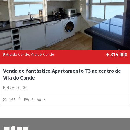
€ 315 000
Vila do Conde, Vila do Conde
Venda de fantástico Apartamento T3 no centro de
Vila do Conde
Ref.: VC04204
m2
183
3
2