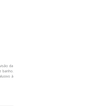
visão da
e banho.
lusivo à