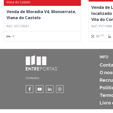
Viana do Castelo
Venda de L
Venda de Moradia V4, Monserrate,
localizado
Viana do Castelo
Vila do Co
Ref.: VCC10261
Ref.: PV11068
m2
4
83
INFO
Conta
O nos
Contactos
Recr
Polít
Termo
Livro