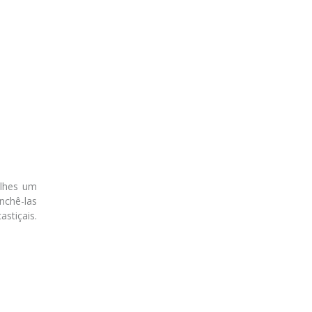
-lhes um
enchê-las
stiçais.