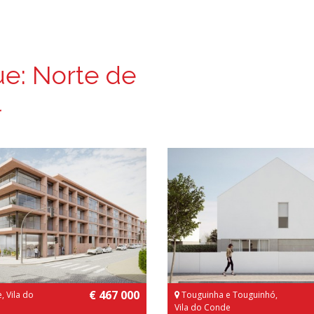
ue:
Norte de
l
€ 467 000
, Vila do
Touguinha e Touguinhó,
Vila do Conde