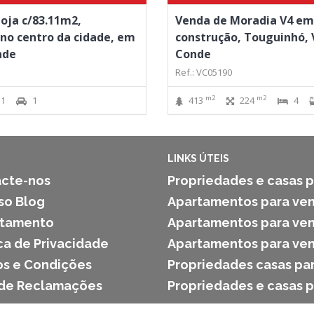
oja c/83.11m2,
Venda de Moradia V4 em
 no centro da cidade, em
construção, Touguinhó, 
nde
Conde
Ref.: VC05190
m2
m2
1
1
413
224
4
LINKS ÚTEIS
cte-nos
Propriedades e casas p
so Blog
Apartamentos para ven
utamento
Apartamentos para ven
ica de Privacidade
Apartamentos para ven
s e Condições
Propriedades casas pa
 de Reclamações
Propriedades e casas 