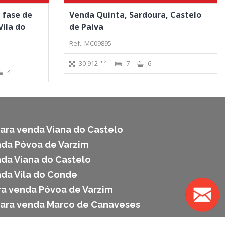
 fase de
Venda Quinta, Sardoura, Castelo
Vila do
de Paiva
Ref.: MC09895
m2
30 912
7
6
4
ara venda Viana do Castelo
da Póvoa de Varzim
da Viana do Castelo
da Vila do Conde
ra venda Póvoa de Varzim
para venda Marco de Canaveses