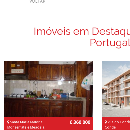
VOLTAR
Imóveis em Destaq
Portuga
€ 360 000
Santa Maria Maior e
Vila do Conde
Monserrate e Meadela,
Conde