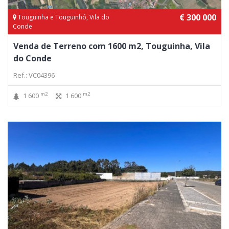
€ 300 000
Touguinha e Touguinhó, Vila do
Conde
Venda de Terreno com 1600 m2, Touguinha, Vila
do Conde
Ref.: VC04396
m2
m2
1 600
1 600