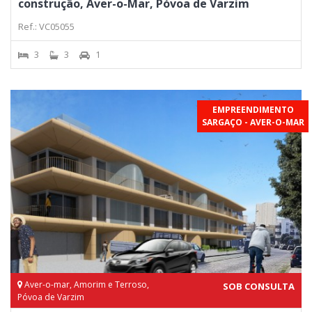
construção, Aver-o-Mar, Póvoa de Varzim
Ref.: VC05055
3
3
1
EMPREENDIMENTO
SARGAÇO - AVER-O-MAR
Aver-o-mar, Amorim e Terroso,
SOB CONSULTA
Póvoa de Varzim