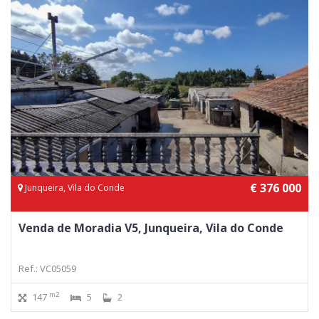
€ 376 000
Junqueira, Vila do Conde
Venda de Moradia V5, Junqueira, Vila do Conde
Ref.: VC05059
m2
147
5
2