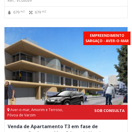
Ref.: VC05039
m2
m2
679
679
EMPREENDIMENTO
SARGAÇO - AVER-O-MAR
Aver-o-mar, Amorim e Terroso,
SOB CONSULTA
Póvoa de Varzim
Venda de Apartamento T3 em fase de