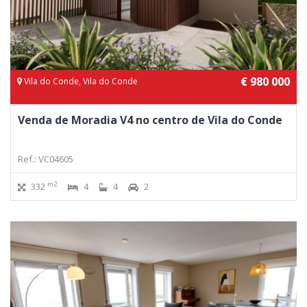
€ 980 000
Vila do Conde, Vila do Conde
Venda de Moradia V4 no centro de Vila do Conde
Ref.: VC04605
m2
332
4
4
2