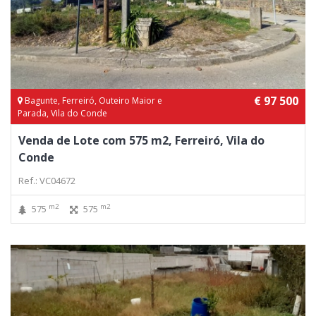
€ 97 500
Bagunte, Ferreiró, Outeiro Maior e
Parada, Vila do Conde
Venda de Lote com 575 m2, Ferreiró, Vila do
Conde
Ref.: VC04672
m2
m2
575
575