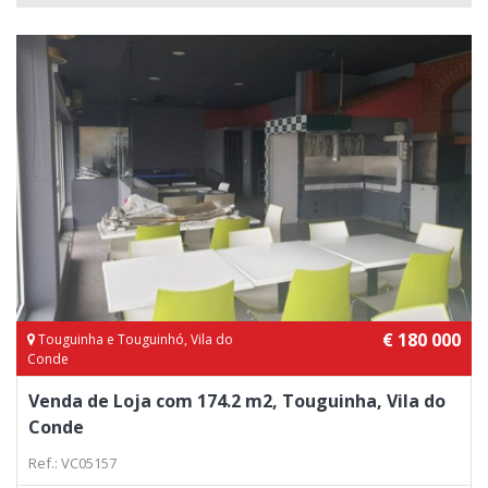
€ 180 000
Touguinha e Touguinhó, Vila do
Conde
Venda de Loja com 174.2 m2, Touguinha, Vila do
Conde
Ref.: VC05157