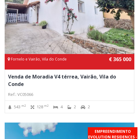
€ 365 000
Fornelo e Vairão, Vila do Conde
Venda de Moradia V4 térrea, Vairão, Vila do
Conde
Ref.: VC05066
m2
m2
543
128
4
2
2
EMPREENDIMENTO
EVOLUTION RESIDENCES -