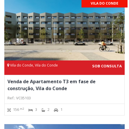
VILA DO CONDE
Vila do Conde, Vila do Conde
SOB CONSULTA
Venda de Apartamento T3 em fase de
construção, Vila do Conde
Ref.: VC05103
m2
156
3
2
1