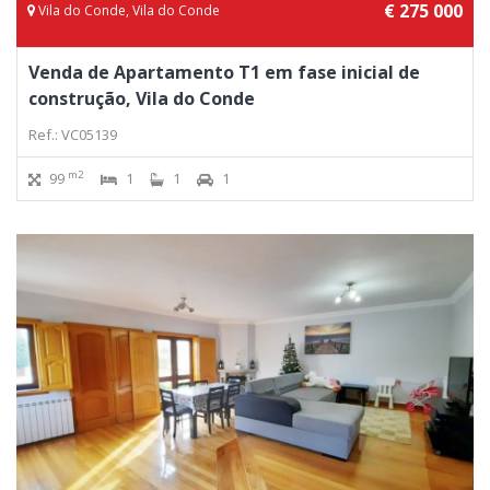
€ 275 000
Vila do Conde, Vila do Conde
Venda de Apartamento T1 em fase inicial de
construção, Vila do Conde
Ref.: VC05139
m2
99
1
1
1