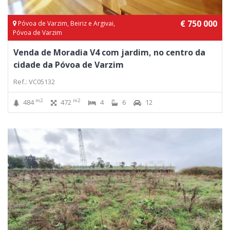
€ 750 000
Póvoa de Varzim, Beiriz e Argivai,
Póvoa de Varzim
Venda de Moradia V4 com jardim, no centro da
cidade da Póvoa de Varzim
Ref.: VC05132
m2
m2
484
472
4
6
12