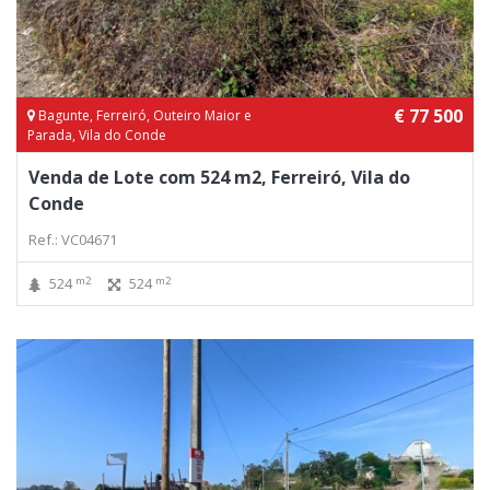
€ 77 500
Bagunte, Ferreiró, Outeiro Maior e
Parada, Vila do Conde
Venda de Lote com 524 m2, Ferreiró, Vila do
Conde
Ref.: VC04671
m2
m2
524
524