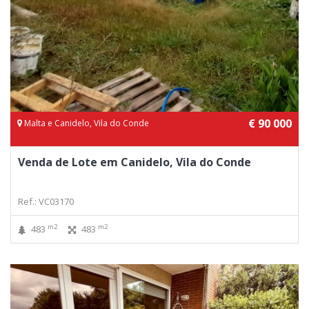
€ 90 000
Malta e Canidelo, Vila do Conde
Venda de Lote em Canidelo, Vila do Conde
Ref.: VC03170
m2
m2
483
483