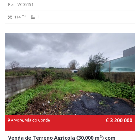
Ref.: VC05151
m2
114
1
€ 3 200 000
Árvore, Vila do Conde
Venda de Terreno Agrícola (30.000 m²) com