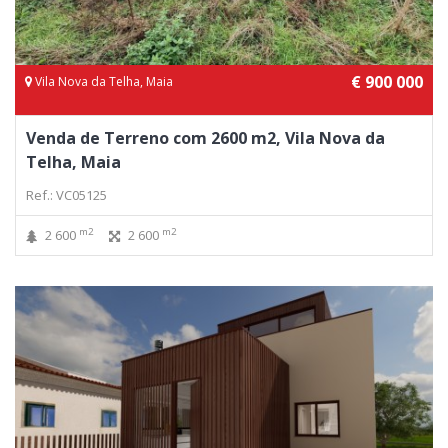
€ 900 000
Vila Nova da Telha, Maia
Venda de Terreno com 2600 m2, Vila Nova da
Telha, Maia
Ref.: VC05125
m2
m2
2 600
2 600