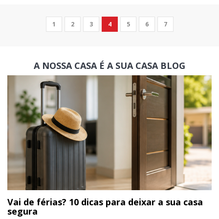
1
2
3
4
5
6
7
A NOSSA CASA É A SUA CASA
BLOG
Vai de férias? 10 dicas para deixar a sua casa
segura