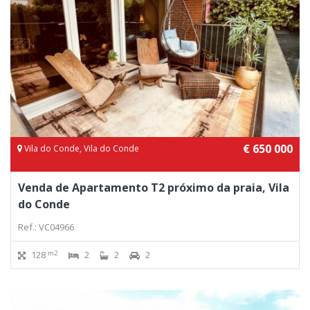
€ 650 000
Vila do Conde, Vila do Conde
Venda de Apartamento T2 próximo da praia, Vila
do Conde
Ref.: VC04966
m2
128
2
2
2