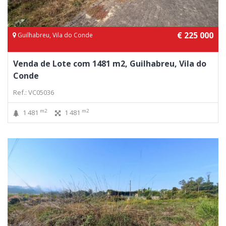
€ 225 000
Guilhabreu, Vila do Conde
Venda de Lote com 1481 m2, Guilhabreu, Vila do
Conde
Ref.: VC05036
m2
m2
1 481
1 481