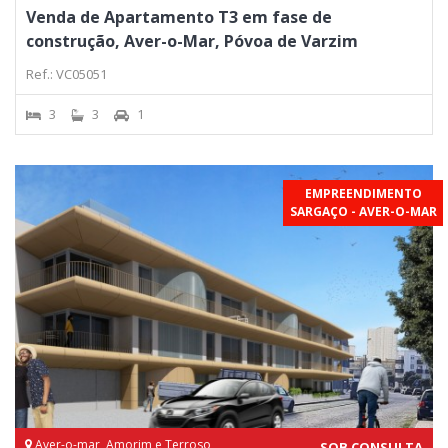
Venda de Apartamento T3 em fase de
construção, Aver-o-Mar, Póvoa de Varzim
Ref.: VC05051
3
3
1
EMPREENDIMENTO
SARGAÇO - AVER-O-MAR
Aver-o-mar, Amorim e Terroso,
SOB CONSULTA