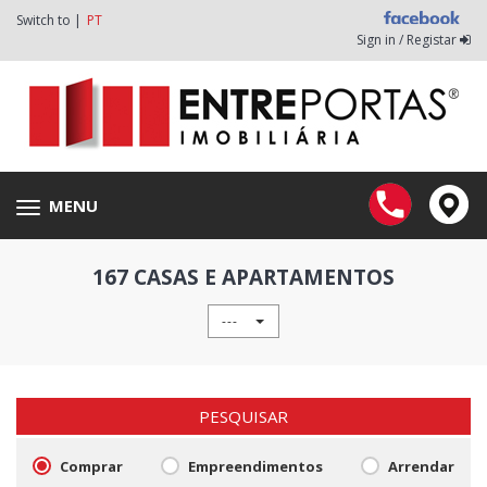
Switch to |
PT
Sign in / Registar
MENU
Toggle
navigation
167 CASAS E APARTAMENTOS
---
PESQUISAR
Comprar
Empreendimentos
Arrendar