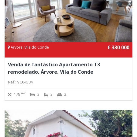
€ 330 000
Árvore, Vila do Conde
Venda de fantástico Apartamento T3
remodelado, Árvore, Vila do Conde
Ref.: VC04584
m2
178
3
3
2